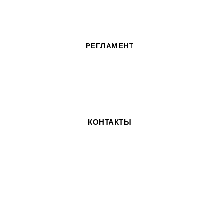
Реклама на сайте
О компании
РЕГЛАМЕНТ
Пользовательское соглашение
Политика конфиденциальности
FAQ
КОНТАКТЫ
8928 696 48 47
info9506@mail.ru
ИНН: 060300733744